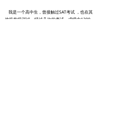
我是一个高中生，曾接触过SAT考试 ，也在其
他机构培训过，经过几次的考试，成绩由1300-
1400分左右来回徘徊，最高也接近过1500左
右。来到帝诺教育后，首次让我的成绩有了这么
大的提高，我现又向2000+冲刺了，帝诺教育还
在继续支持着我，让我向着美国理想大学前进！