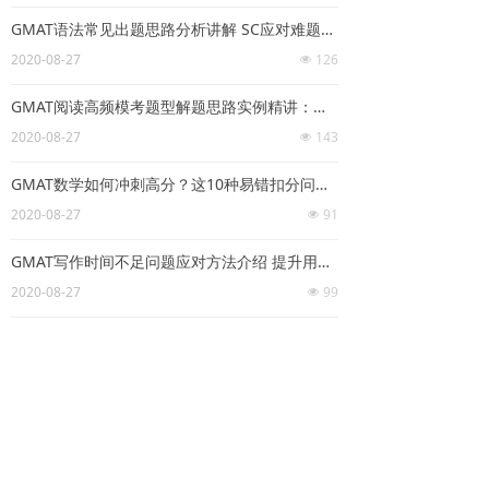
GMAT语法常见出题思路分析讲解 SC应对难题这些技巧学起来
2020-08-27
126
넶
GMAT阅读高频模考题型解题思路实例精讲：现在的女权主义理论
2020-08-27
143
넶
GMAT数学如何冲刺高分？这10种易错扣分问题快来了解一下
2020-08-27
91
넶
GMAT写作时间不足问题应对方法介绍 提升用时效率是关键所在
2020-08-27
99
넶
解析GMAT综合推理出题4大特征 加深了解有助备考提分
2020-08-19
144
넶
上一页
1
/
99
下一页